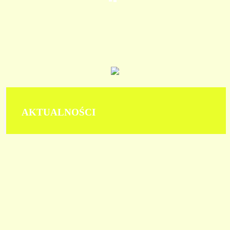
AKTUALNOŚCI