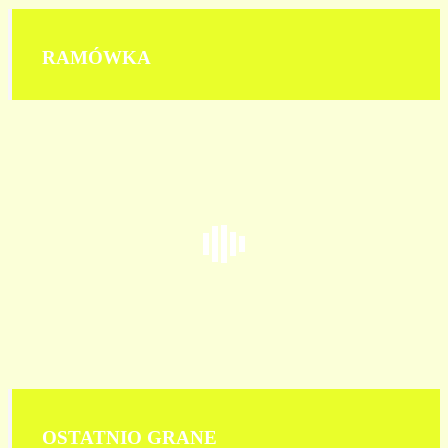
RAMÓWKA
OSTATNIO GRANE