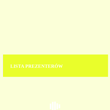
Previous
Next
LISTA PREZENTERÓW